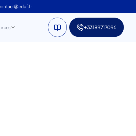
contact@eduf.fr
urces
+33189717096
quelle
mplet
iveaux