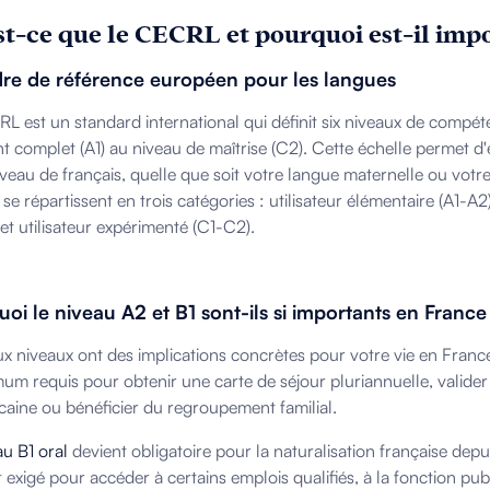
st-ce que le CECRL et pourquoi est-il impo
re de référence européen pour les langues
L est un standard international qui définit six niveaux de compéte
t complet (A1) au niveau de maîtrise (C2). Cette échelle permet d
iveau de français, quelle que soit votre langue maternelle ou votre 
se répartissent en trois catégories : utilisateur élémentaire (A1-A2
 et utilisateur expérimenté (C1-C2).
oi le niveau A2 et B1 sont-ils si importants en France
x niveaux ont des implications concrètes pour votre vie en Franc
mum requis pour obtenir une carte de séjour pluriannuelle, valider
caine ou bénéficier du regroupement familial.
u B1 oral
devient obligatoire pour la naturalisation française depu
 exigé pour accéder à certains emplois qualifiés, à la fonction pu