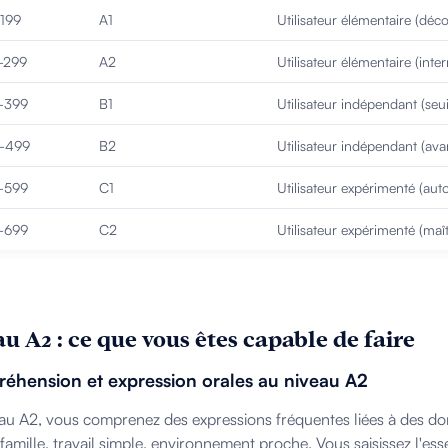
199
A1
Utilisateur élémentaire (déc
299
A2
Utilisateur élémentaire (inte
–399
B1
Utilisateur indépendant (seui
–499
B2
Utilisateur indépendant (ava
–599
C1
Utilisateur expérimenté (au
–699
C2
Utilisateur expérimenté (maît
u A2 : ce que vous êtes capable de faire
éhension et expression orales au niveau A2
au A2, vous comprenez des expressions fréquentes liées à des do
 famille, travail simple, environnement proche. Vous saisissez l'es