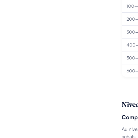
100–
200–
300
400
500
600
Nivea
Compr
Au nive
achats,