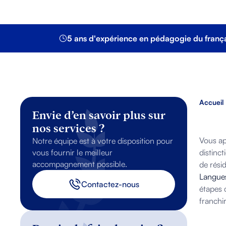
5 ans d'expérience en pédagogie du franç
Accueil
Envie d’en savoir plus sur
nos services ?
Vous ap
Notre équipe est à votre disposition pour
vous fournir le meilleur
distinct
accompagnement possible.
de rési
Langue
Contactez-nous
étapes 
franchir