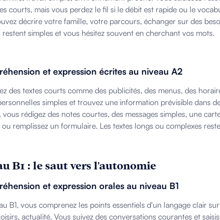
 courts, mais vous perdez le fil si le débit est rapide ou le vocabu
uvez décrire votre famille, votre parcours, échanger sur des bes
 restent simples et vous hésitez souvent en cherchant vos mots.
éhension et expression écrites au niveau A2
sez des textes courts comme des publicités, des menus, des hora
 personnelles simples et trouvez une information prévisible dans 
it, vous rédigez des notes courtes, des messages simples, une cart
 ou remplissez un formulaire. Les textes longs ou complexes reste
u B1 : le saut vers l'autonomie
éhension et expression orales au niveau B1
au B1, vous comprenez les points essentiels d'un langage clair sur d
 loisirs, actualité. Vous suivez des conversations courantes et saisis