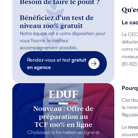
Besoin de faire le point ?
Qu'e
Bénéficiez d’un test de
Le cad
niveau 100% gratuit
Notre équipe est à votre disposition pour
Le CECR
vous fournir le meilleur
débutan
accompagnement possible.
votre n
niveaux 
Rendez-vous et test
gratuit
(B1-B2)
en agence
Pourqu
Ces deu
le mini
Nouveau : Offre de
Républi
préparation au
TCF 100% en ligne
Le
nivea
Choisissez la formation en ligne et
souvent