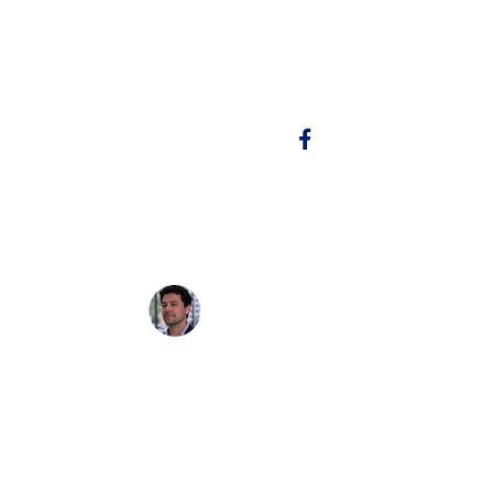
du CECRL
Copy link
z le français et vous vous demandez où vous situez entre le nive
Lucas Pernon
Expert Linguistique
Publié le
Mis à jour le
3/2/2026
3/2/2026