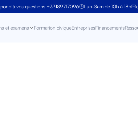
épond à vos questions +33189717096
Lun-Sam de 10h à 18h
ns et examens
Formation civique
Entreprises
Financements
Resso
 B1 en français : 
érence ? Guide co
comprendre les n