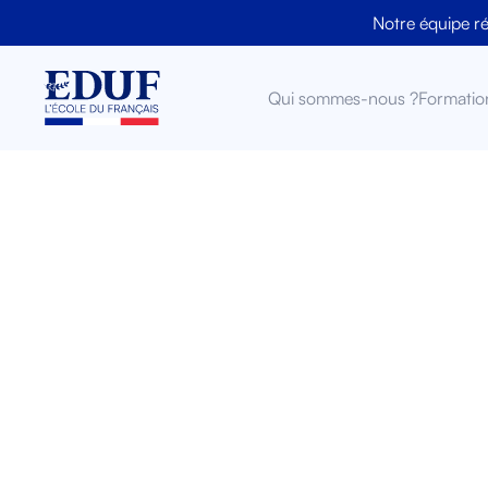
Notre équipe r
Qui sommes-nous ?
Formatio
A2 ou
diff
pour 