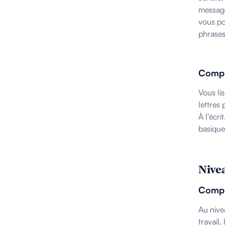
messages
vous po
phrases
Compr
Vous li
lettres
À l'écr
basique
Nivea
Compr
Au nive
travail,