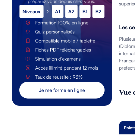
préparez vous depuis chez vous.
supérie
Les ce
Plusieu
(Diplôm
interna
Françai
préfect
Je me forme en ligne
Vue 
Point