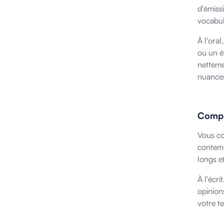
d'émiss
vocabul
À l'ora
ou un é
netteme
nuance
Compré
Vous co
contemp
longs e
À l'écri
opinion
votre t