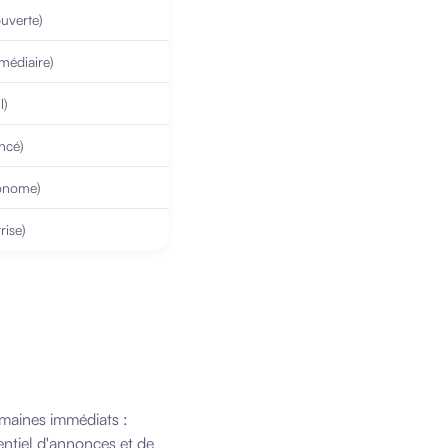
ouverte)
rmédiaire)
l)
ncé)
tonome)
rise)
maines immédiats :
sentiel d'annonces et de