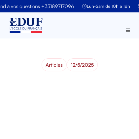
d à vos questions +33189717096
Lun-Sam de 10h à 18h
Articles
12/5/2025
Comment déclarer
un changement de
situation à OFII
Vous avez récemment déménagé, changé de statut
matrimonial ou professionnel en France ?