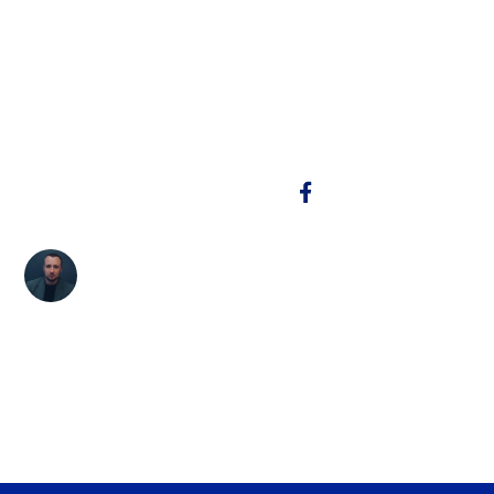
conditions
Regroupement familial France : conditions (séjour, SMIC,
logement), démarches OFII/préfecture, délais (6 mois) et
recours en cas de refus. Guide pour réunir sa famille.
Copy link
Sacha Setkic
Directeur Général d'EDUF, Sacha accompagne
chaque année des centaines d'apprenants dans
leur parcours vers la maîtrise du français et la
réussite de leurs démarches administratives et
professionnelles.