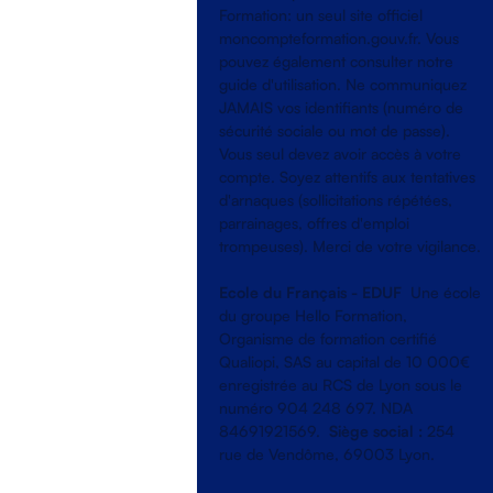
Formation: un seul site officiel
moncompteformation.gouv.fr. Vous
pouvez également consulter notre
guide d'utilisation. Ne communiquez
JAMAIS vos identifiants (numéro de
sécurité sociale ou mot de passe).
Vous seul devez avoir accès à votre
compte. Soyez attentifs aux tentatives
d'arnaques (sollicitations répétées,
parrainages, offres d'emploi
trompeuses). Merci de votre vigilance.
Ecole du Français - EDUF
Une école
du groupe Hello Formation,
Organisme de formation certifié
Qualiopi, SAS au capital de 10 000€
enregistrée au RCS de Lyon sous le
numéro 904 248 697. NDA
84691921569.
Siège social :
254
rue de Vendôme, 69003 Lyon.