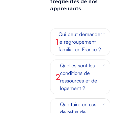
fréquentes de nos
apprenants
Qui peut demander
1
le regroupement
familial en France ?
Un étranger qui réside
Quelles sont les
régulièrement en France
conditions de
depuis au moins 18 mois
2
ressources et de
(12 mois pour les Algériens)
avec un titre de séjour
logement ?
valide, des ressources
stables et un logement
Les revenus doivent être
Que faire en cas
adapté peut demander le
stables sur 12 mois
et au
regroupement pour son
de refus de