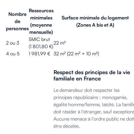
Ressources
Nombre
minimales
Surface minimale du logement
de
(moyenne
(Zones A bis et A)
personnes
mensuelle)
SMIC brut
2 ou 3
22 m²
(1 801,80 €)
4 ou 5
1 981,99 €
32 m² (22 m² + 10 m²)
Respect des principes de la vie
familiale en France
Le demandeur doit respecter les
principes républicains : monogamie,
égalité homme/femme, laïcité. La famill
doit résider à l'étranger, sauf exception
Aucune menace à l'ordre public ne doit
être décelée.