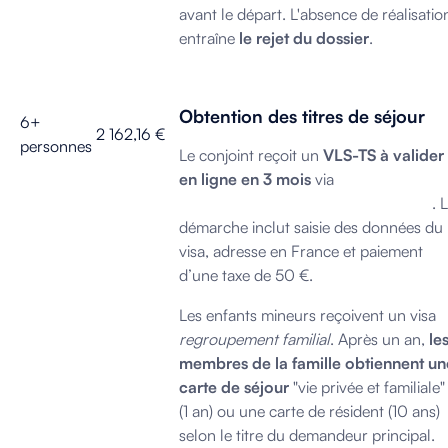
avant le départ. L'absence de réalisatio
entraîne
le rejet du dossier
.
Obtention des titres de séjour
6+
2 162,16 €
personnes
Le conjoint reçoit un
VLS-TS à valider
en ligne en 3 mois
via
administration-
etrangers-en-france.interieur.gouv.fr
. 
démarche inclut saisie des données du
visa, adresse en France et paiement
d’une taxe de 50 €.
Les enfants mineurs reçoivent un visa
regroupement familial
. Après un an,
le
membres de la famille obtiennent un
carte de séjour
"vie privée et familiale"
(1 an) ou une carte de résident (10 ans)
selon le titre du demandeur principal.