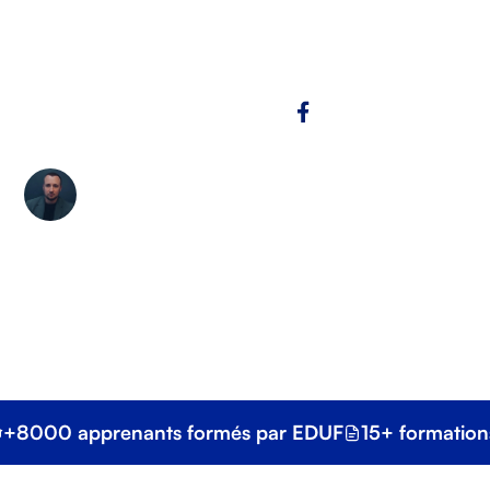
Un aperçu des défis liés à la conformité RGPD pour les
entreprises.
Copy link
Sacha Setkic
Directeur Général d'EDUF, Sacha accompagne
chaque année des centaines d'apprenants dans
leur parcours vers la maîtrise du français et la
réussite de leurs démarches administratives et
professionnelles.
+8000 apprenants formés par EDUF
15+ formation