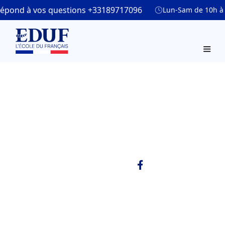
pond à vos questions +33189717096
Lun-Sam de 10h à 18
Les expressions de
la vie quotidienne
Copy link
Publié le
Mis à jour le
2/10/2025
2/10/2025