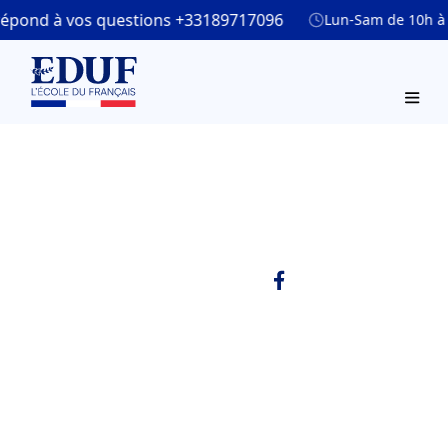
pond à vos questions +33189717096
Lun-Sam de 10h à 1
L'imparfait
Copy link
Publié le
Mis à jour le
2/10/2025
2/10/2025