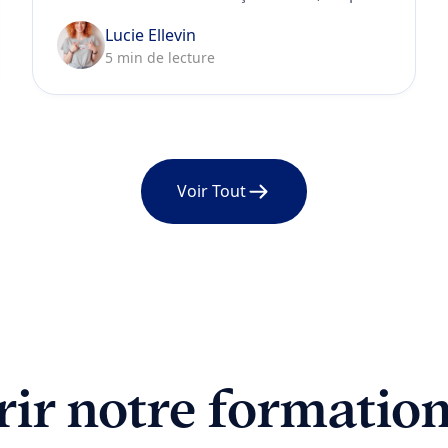
par étape, avec les nouvelles exigences de
Lucie Ellevin
la loi du 26 janvier 2024.
5 min de lecture
Voir Tout
ir notre formation