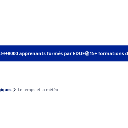
2/10/2025
2/10/2025
s
+8000 apprenants formés par EDUF
15+ formations d
giques
Le temps et la météo