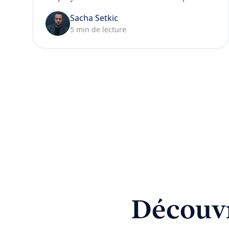
pour financer votre formation en français
Sacha Setkic
en 2026, et pourquoi choisir EDUF.
5 min de lecture
Découvr