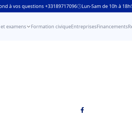
ond à vos questions +33189717096
Lun-Sam de 10h à 18h
 et examens
Formation civique
Entreprises
Financements
R
 temps et la mé
Copy link
Publié le
Mis à jour le