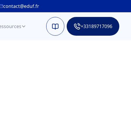
contact@eduf.fr
essources
+33189717096
téo