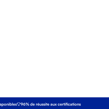
sa.
 demande de visa ?
oint d'amélioration des
sponibles
96% de réussite aux certifications