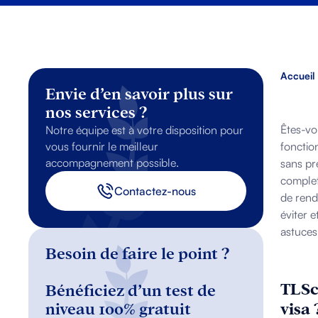
Accueil
Envie d’en savoir plus sur
nos services ?
Êtes-vo
Notre équipe est à votre disposition pour
vous fournir le meilleur
fonctio
accompagnement possible.
sans pr
comple
Contactez-nous
de rende
éviter e
astuces
Besoin de faire le point ?
TLSc
Bénéficiez d’un test de
niveau 100% gratuit
visa 