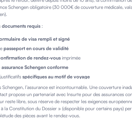
après le retour, délivré depuis moins de 10 ans), la confirmation d
ance Schengen obligatoire (30 000€ de couverture médicale, vala
en).
s
documents requis
:
ormulaire de visa rempli et signé
re
passeport en cours de validité
confirmation de rendez-vous
imprimée
 assurance Schengen conforme
justificatifs
spécifiques au motif de voyage
s Schengen, l’assurance est incontournable. Une couverture inada
act propose un partenariat avec Insurte pour des assurances con
eur reste libre, sous réserve de respecter les exigences européen
e à la Constitution du Dossier » (disponible pour certains pays) per
létude des pièces avant le rendez-vous.