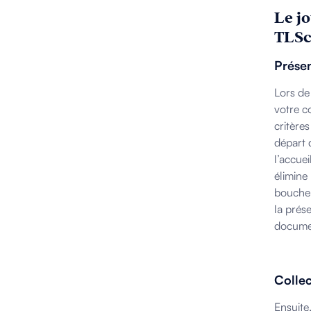
Le j
TLSc
Présen
Lors de
votre c
critères
départ 
l’accue
élimine
bouche 
la prés
documen
Colle
Ensuite