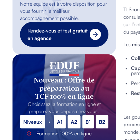
Notre équipe est à votre disposition pour
TLSconta
vous fournir le meilleur
consula
accompagnement possible.
sur l’oc
Rendez-vous et test
gratuit
du pays
en agence
Les
mis
Col
Cap
pers
Nouveau : Offre de
Per
préparation au
Res
TCF 100% en ligne
Choisissez la formation en ligne et
préparez vous depuis chez vous.
Les gou
proces
monde, 
accomp