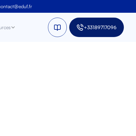
contact@eduf.fr
urces
+33189717096
 TLS
t pour