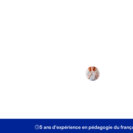
le
Êtes-vous perdu(e
Lucie Ellevin
Grâce à ses conn
apprenants EDUF
5 ans d'expérience en pédagogie du franç