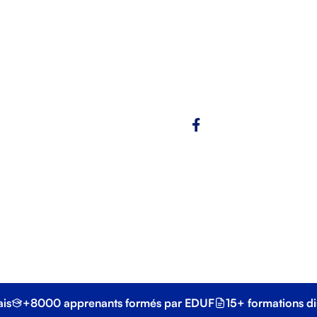
s demandes de vi
) face aux démarches obscures de TLScontact pour votre
Copy link
aissances de la loi, Lucie permet aux apprenants d'identifier les p
 et répondre correctement aux attentes de l'examen civique.
ais
+8000 apprenants formés par EDUF
15+ formations di