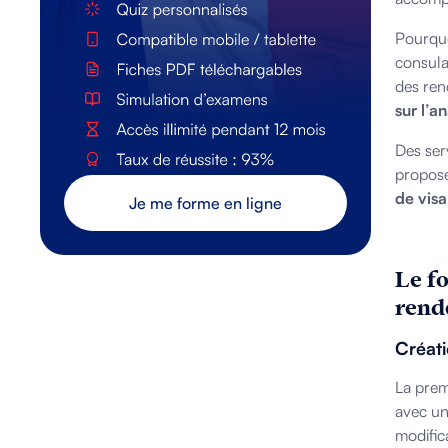
Pourquoi
consula
des ren
sur l’a
Des ser
proposé
de visa
Je me forme en ligne
Le f
rend
Créati
La prem
avec un
modific