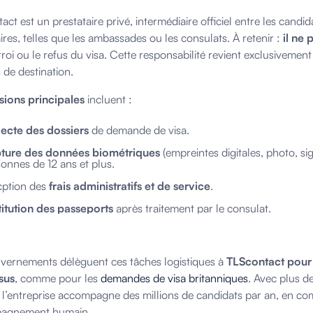
ct est un prestataire privé, intermédiaire officiel entre les candida
ires, telles que les ambassades ou les consulats. À retenir :
il ne
troi ou le refus du visa. Cette responsabilité revient exclusivement 
 de destination.
sions principales
incluent :
lecte des dossiers
de demande de visa.
ture des données biométriques
(empreintes digitales, photo, si
onnes de 12 ans et plus.
cption des
frais administratifs et de service
.
titution des passeports
après traitement par le consulat.
vernements délèguent ces tâches logistiques à
TLScontact pour 
sus
, comme pour les
demandes de visa britanniques
. Avec plus d
l’entreprise accompagne des millions de candidats par an, en co
agnement humain.