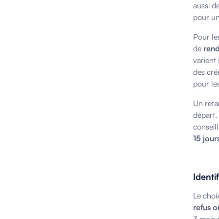
aussi d
pour un
Pour le
de
rend
varient
des cré
pour le
Un reta
départ.
conseil
15 jour
Identi
Le choi
refus o