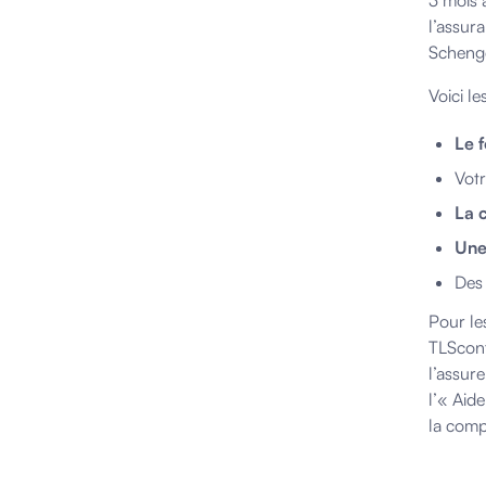
3 mois 
l’assur
Scheng
Voici le
Le f
Vot
La 
Une
Des 
Pour le
TLScont
l’assur
l’« Aid
la comp