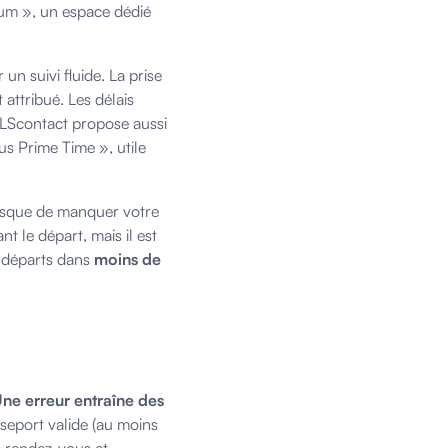
um », un espace dédié
n suivi fluide. La prise
 attribué. Les délais
 TLScontact propose aussi
s Prime Time », utile
 risque de manquer votre
t le départ, mais il est
s départs dans
moins de
ne erreur entraîne des
asseport valide (au moins