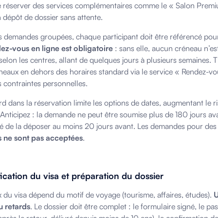
e réserver des services complémentaires comme le « Salon Premi
 dépôt de dossier sans attente.
s demandes groupées, chaque participant doit être référencé pour u
ez-vous en ligne est obligatoire
: sans elle, aucun créneau n’est
 selon les centres, allant de quelques jours à plusieurs semaines.
neaux en dehors des horaires standard via le service « Rendez-vou
s contraintes personnelles.
rd dans la réservation limite les options de dates, augmentant le
 Anticipez : la demande ne peut être soumise plus de 180 jours avan
lé de la déposer au moins 20 jours avant. Les demandes pour de
s ne sont pas acceptées
.
fication du visa et préparation du dossier
x du visa dépend du motif de voyage (tourisme, affaires, études).
U
u retards
. Le dossier doit être complet : le formulaire signé, le p