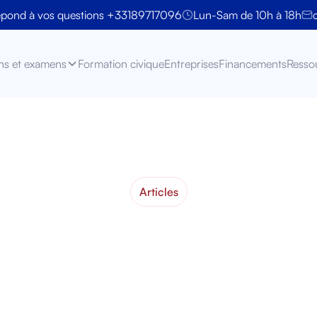
épond à vos questions +33189717096
Lun-Sam de 10h à 18h
ns et examens
Formation civique
Entreprises
Financements
Resso
Articles
ment fonctionne
ct : Guide comple