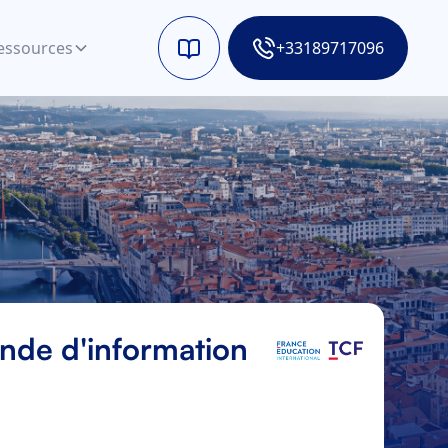
essources
+33189717096
de d'information