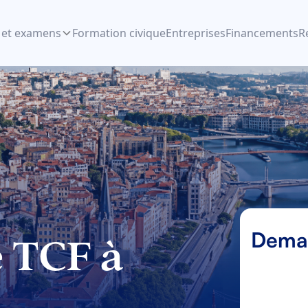
 et examens
Formation civique
Entreprises
Financements
R
Deman
e TCF à