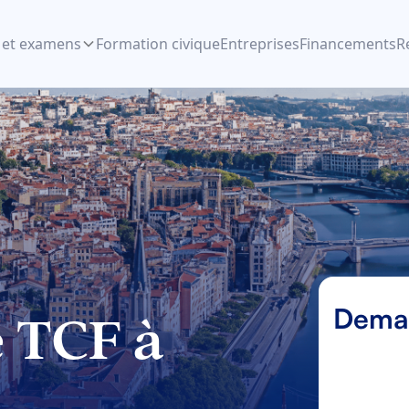
 et examens
Formation civique
Entreprises
Financements
R
Deman
e TCF à